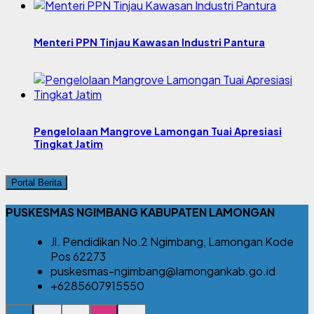
Menteri PPN Tinjau Kawasan Industri Pantura
Pengelolaan Mangrove Lamongan Tuai Apresiasi
Tingkat Jatim
Portal Berita
PUSKESMAS NGIMBANG KABUPATEN LAMONGAN
Jl. Pendidikan No.2 Ngimbang, Lamongan Kode
Pos 62273
puskesmas-ngimbang@lamongankab.go.id
+6285607915550